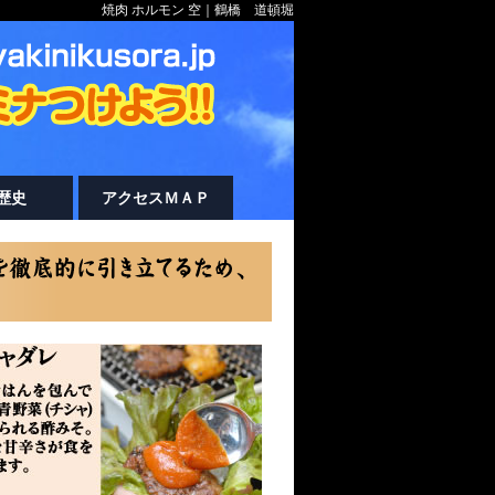
焼肉 ホルモン 空｜鶴橋 道頓堀
歴史
アクセスＭＡＰ